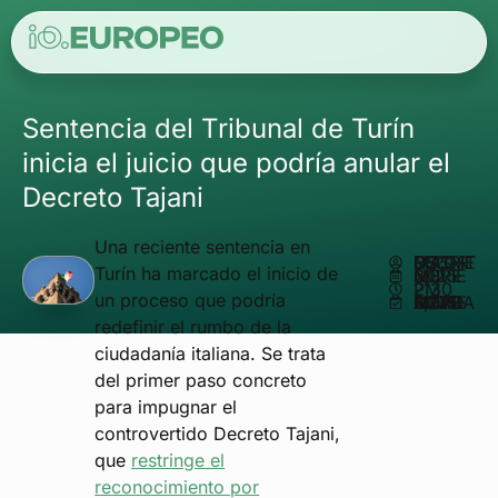
Sentencia del Tribunal de Turín
inicia el juicio que podría anular el
Decreto Tajani
Una reciente sentencia en
ESCRITO POR
MATHEUS REIS
Turín ha marcado el inicio de
NOVIEMBRE 6, 2025
2:30 PM
un proceso que podría
ACTUALIZADO EN NOVIEMBRE 6, 2025
redefinir el rumbo de la
ciudadanía italiana. Se trata
del primer paso concreto
para impugnar el
controvertido Decreto Tajani,
que
restringe el
reconocimiento por