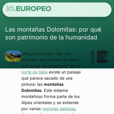
Las montañas Dolomitas: por qué
son patrimonio de la humanidad
ESCRITO POR
MATHEUS REIS
¿Alguna vez has visto una
MAYO 29, 2026
3:56 PM
montaña que cambia de color
ACTUALIZADO EN JUNIO 3, 2026
con la luz del amanecer? En el
norte de Italia
existe un paisaje
que parece sacado de una
pintura: las
montañas
Dolomitas
. Este sistema
montañoso forma parte de los
Alpes orientales y se extiende
por varias
regiones italianas
,