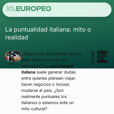
La puntualidad italiana: mito o
realidad
ESCRITO POR
MATHEUS REIS
¿Alguna vez escuchaste que en
JUNIO 5, 2026
7:01 PM
Italia la hora es solo una
ACTUALIZADO EN JUNIO 4, 2026
referencia? La
puntualidad
italiana
suele generar dudas
entre quienes planean viajar,
hacer negocios o incluso
mudarse al país. ¿Son
realmente puntuales los
italianos o estamos ante un
mito cultural?