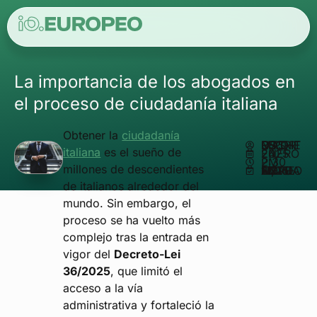
La importancia de los abogados en
el proceso de ciudadanía italiana
Obtener la
ciudadanía
ESCRITO POR
MATHEUS REIS
italiana
es el sueño de
ENERO 24, 2025
2:30 PM
millones de descendientes
ACTUALIZADO EN NOVIEMBRE 17, 2025
de italianos alrededor del
mundo. Sin embargo, el
proceso se ha vuelto más
complejo tras la entrada en
vigor del
Decreto-Lei
36/2025
, que limitó el
acceso a la vía
administrativa y fortaleció la