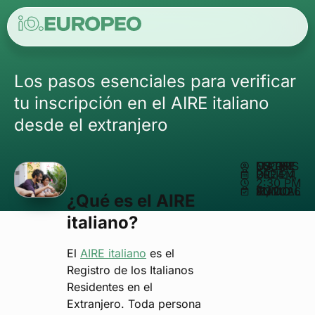
Los pasos esenciales para verificar
tu inscripción en el AIRE italiano
desde el extranjero
ESCRITO POR
MATHEUS REIS
DICIEMBRE 24, 2024
2:30 PM
ACTUALIZADO EN JUNIO 11, 2026
¿Qué es el AIRE
italiano?
El
AIRE italiano
es el
Registro de los Italianos
Residentes en el
Extranjero. Toda persona