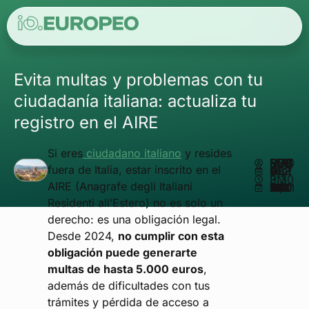
Evita multas y problemas con tu
ciudadanía italiana: actualiza tu
registro en el AIRE
Si eres
ciudadano italiano
y resides
ESCRITO POR
MATHEUS REIS
fuera de Italia, estar inscrito en el
OCTUBRE 10, 2024
3:30 PM
AIRE (Anagrafe degli Italiani
ACTUALIZADO EN NOVIEMBRE 17, 2025
Residenti all’Estero) no es solo un
derecho: es una obligación legal.
Desde 2024,
no cumplir con esta
obligación puede generarte
multas de hasta 5.000 euros
,
además de dificultades con tus
trámites y pérdida de acceso a