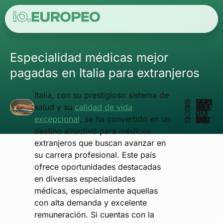
Especialidad médicas mejor
pagadas en Italia para extranjeros
Italia, con su prestigioso sistema de
ESCRITO POR
MATHEUS REIS
salud y su
calidad de vida
NOVIEMBRE 25, 2024
2:30 PM
excepcional
, se ha convertido en un
ACTUALIZADO EN MAYO 20, 2025
destino atractivo para médicos
extranjeros que buscan avanzar en
su carrera profesional. Este país
ofrece oportunidades destacadas
en diversas especialidades
médicas, especialmente aquellas
con alta demanda y excelente
remuneración. Si cuentas con la