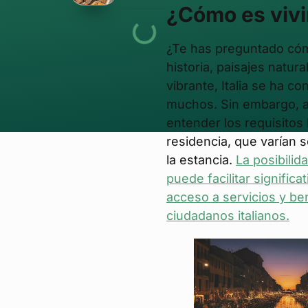
¿Cómo es vivir
¿Te has preguntado cómo
historia, paisajes natur
vibrante, Italia se ha c
muchos. Sin embargo, an
entender los requisitos
residencia, que varían s
la estancia.
La posibilid
puede facilitar signific
acceso a servicios y be
ciudadanos italianos.