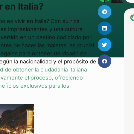
ACTUALIZADO EN ABRIL 11, 2025
 en Italia?
 es vivir en Italia? Con su rica
ales impresionantes y una cultura
onvertido en un destino codiciado por
tes de hacer las maletas, es crucial
 legales para obtener un visado de
egún la nacionalidad y el propósito de
ad de obtener la ciudadanía italiana
ativamente el proceso, ofreciendo
neficios exclusivos para los