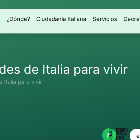
s
¿Dónde?
Ciudadanía Italiana
Servicios
Decre
es de Italia para vivir
Italia para vivir
ESCRITO POR
MATHEUS REIS
JUNIO 7, 2024
1:26 AM