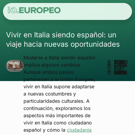
Vivir en Italia siendo español: un
viaje hacia nuevas oportunidades
Mudarse a Italia siendo español
ESCRITO POR
MATHEUS REIS
implica algunos cambios.
SEPTIEMBRE 3, 2024
3:40 PM
Aunque ambos países
ACTUALIZADO EN SEPTIEMBRE 12, 2025
pertenecen a la Unión Europea,
vivir en Italia supone adaptarse
a nuevas costumbres y
particularidades culturales. A
continuación, exploramos los
aspectos más importantes de
vivir en Italia como ciudadano
español y cómo la
ciudadanía