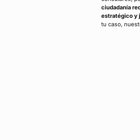
ciudadanía re
estratégico y 
tu caso, nues