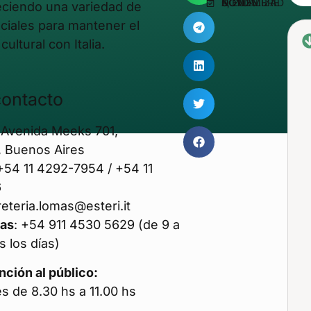
ACTUALIZADO EN NOVIEMBRE 5, 2025
reciendo una variedad de
ciales para mantener el
cultural con Italia.
contacto
: Avenida Meeks 701,
, Buenos Aires
 +54 11 4292-7954 / +54 11
6
eteria.lomas@esteri.it
as
: +54 911 4530 5629 (de 9 a
s los días)
nción al público:
s de 8.30 hs a 11.00 hs