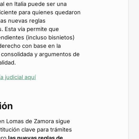
cial en Italia puede ser una
iciente para quienes quedaron
las nuevas reglas
s. Esta vía permite que
dientes (incluso bisnietos)
derecho con base en la
a consolidada y argumentos de
alidad.
a judicial aquí
ión
en Lomas de Zamora sigue
titución clave para trámites
ero
las nuevas reglas de