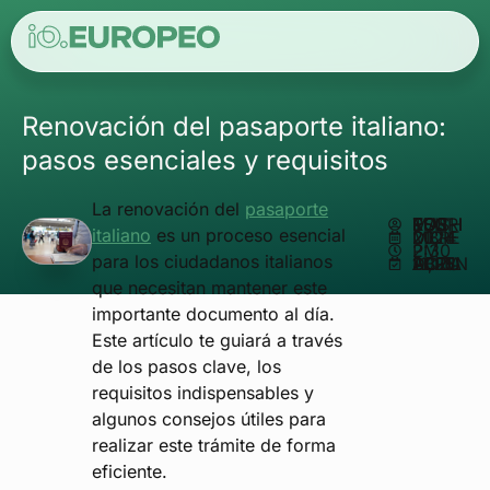
Renovación del pasaporte italiano:
pasos esenciales y requisitos
La renovación del
pasaporte
ESCRITO POR
MATHEUS REIS
italiano
es un proceso esencial
DICIEMBRE 20, 2024
2:30 PM
para los ciudadanos italianos
ACTUALIZADO EN ABRIL 11, 2025
que necesitan mantener este
importante documento al día.
Este artículo te guiará a través
de los pasos clave, los
requisitos indispensables y
algunos consejos útiles para
realizar este trámite de forma
eficiente.