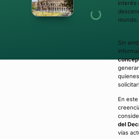
interés
descend
mundo.
Sin emb
informa
concep
generar
quienes
solicitar
En este 
creenc
conside
del Dec
vías ac