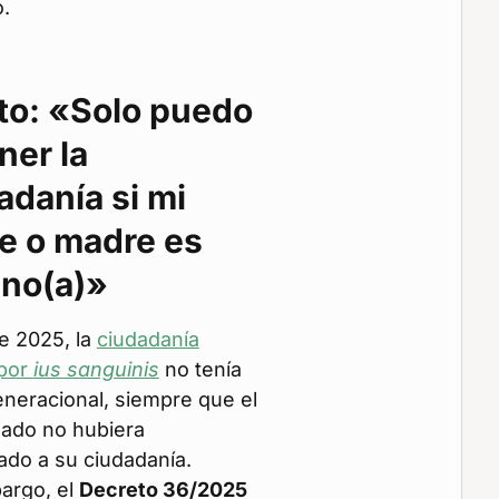
.
ito: «Solo puedo
ner la
adanía si mi
e o madre es
iano(a)»
e 2025, la
ciudadanía
 por
ius sanguinis
no tenía
generacional, siempre que el
ado no hubiera
ado a su ciudadanía.
argo, el
Decreto 36/2025