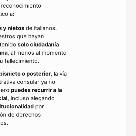
l reconocimiento
ico a:
s y nietos
de italianos.
estros que hayan
tenido
solo ciudadanía
iana
, al menos al momento
u fallecimiento.
bisnieto o posterior
, la vía
trativa consular ya no
 pero
puedes recurrir a la
cial
, incluso alegando
itucionalidad
por
ión de derechos
dos.