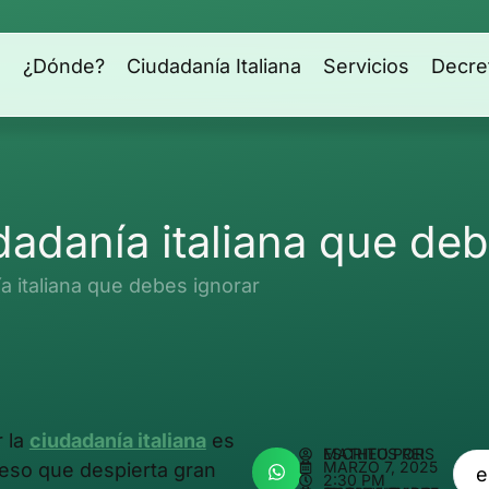
s
¿Dónde?
Ciudadanía Italiana
Servicios
Decre
dadanía italiana que de
a italiana que debes ignorar
 la
ciudadanía italiana
es
ESCRITO POR
MATHEUS REIS
MARZO 7, 2025
eso que despierta gran
2:30 PM