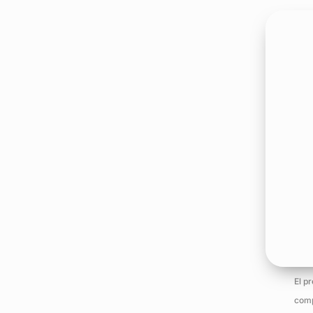
El p
comp