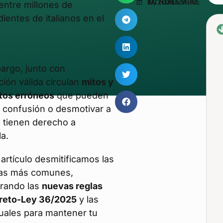
ACTUALIZADO EN NOVIEMBRE 17, 2025
 entre millones de
ientes de italianos en el
argo, junto con
ción válida circulan
mitos y
tos erróneos
que pueden
 confusión o desmotivar a
 tienen derecho a
la.
artículo desmitificamos las
ias más comunes,
rando las
nuevas reglas
reto-Ley 36/2025
y las
tuales para mantener tu