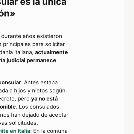
ular es la única
ión»
durante años existieron
s principales para solicitar
danía italiana,
actualmente
 vía judicial permanece
consular
: Antes estaba
tada a hijos y nietos según
ecreto, pero
ya no está
onible
. Los consulados
ianos han dejado de aceptar
as solicitudes.
ite en Italia
: En la comuna