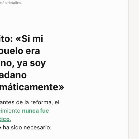
más detalles.
ito: «Si mi
buelo era
ano, ya soy
dadano
omáticamente»
antes de la reforma, el
cimiento
nunca fue
tico
.
 ha sido necesario: