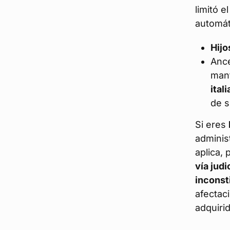
limitó e
automát
Hijo
Anc
man
ital
de s
Si eres
adminis
aplica,
vía judi
inconst
afectac
adquiri