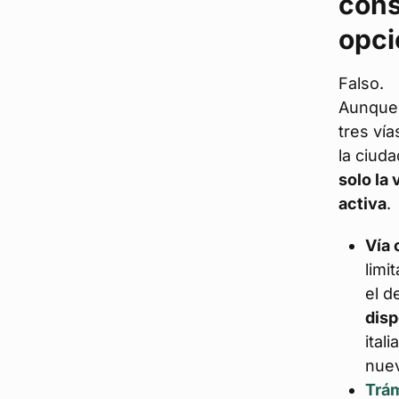
cons
opc
Falso.
Aunque 
tres vía
la ciuda
solo la
activa
.
Vía 
limi
el d
disp
ital
nuev
Trám