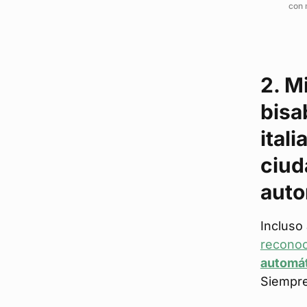
con 
2. M
bisa
itali
ciu
aut
Incluso 
recono
automá
Siempre