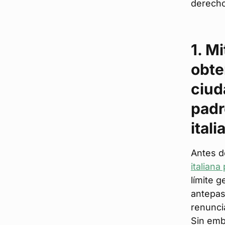
derecho
1. M
obte
ciud
padr
ital
Antes d
italiana
límite 
antepas
renunci
Sin emb