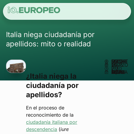
Italia niega ciudadanía por
apellidos: mito o realidad
ESCRITO POR
MATHEUS REIS
MARZO 18, 2025
2:30 PM
ACTUALIZADO EN NOVIEMBRE 17, 2025
¿Italia niega la
ciudadanía por
apellidos?
En el proceso de
reconocimiento de la
ciudadanía italiana por
descendencia
(
iure