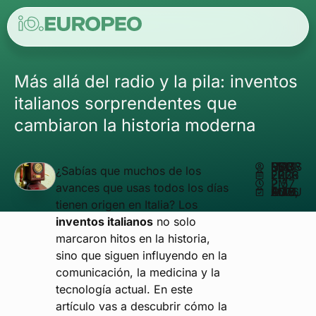
Más allá del radio y la pila: inventos
italianos sorprendentes que
cambiaron la historia moderna
ESCRITO POR
MATHEUS REIS
¿Sabías que muchos de los
FEBRERO 27, 2026
2:57 PM
avances que usas todos los días
ACTUALIZADO EN MAYO 15, 2026
tienen origen en Italia? Los
inventos italianos
no solo
marcaron hitos en la historia,
sino que siguen influyendo en la
comunicación, la medicina y la
tecnología actual. En este
artículo vas a descubrir cómo la