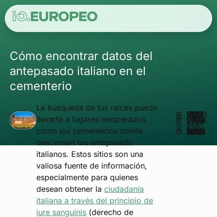
Cómo encontrar datos del
antepasado italiano en el
cementerio
La búsqueda de tus raíces puede
ESCRITO POR
MATHEUS REIS
llevarte a lugares inesperados,
DICIEMBRE 16, 2024
2:30 PM
como los cementerios donde
ACTUALIZADO EN FEBRERO 3, 2025
descansan tus antepasado
italianos. Estos sitios son una
valiosa fuente de información,
especialmente para quienes
desean obtener la
ciudadanía
italiana a través del principio de
iure sanguinis
(derecho de