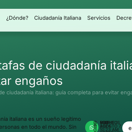
s
¿Dónde?
Ciudadanía Italiana
Servicios
Decre
afas de ciudadanía itali
tar engaños
de ciudadanía italiana: guía completa para evitar en
nía italiana es un sueño legítimo
ESCRITO POR
MATHEUS REIS
AGOSTO 7, 2024
personas en todo el mundo. Sin
10:23 AM