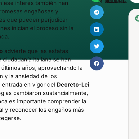
ACTUALIZADO EN NOVIEMBRE 13, 2025
n ese interés también han
 promesas engañosas y
les que pueden perjudicar
es inician el proceso sin la
ada.
o
advierte que las estafas
a ciudadanía italiana se han
s últimos años, aprovechando la
n y la ansiedad de los
a entrada en vigor del
Decreto-Lei
reglas cambiaron sustancialmente,
ca es importante comprender la
gal y reconocer los engaños más
tegerse.