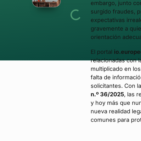
embargo, junto co
surgido fraudes,
expectativas irrea
gravemente a quien
orientación adecu
El portal
io.europe
relacionadas con l
multiplicado en lo
falta de informació
solicitantes. Con l
n.º 36/2025
, las 
y hoy más que nun
nueva realidad le
comunes para pro