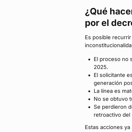
¿Qué hacer
por el dec
Es posible recurrir 
inconstitucionalida
El proceso no 
2025.
El solicitante e
generación pos
La línea es mat
No se obtuvo t
Se perdieron d
retroactivo del
Estas acciones ya