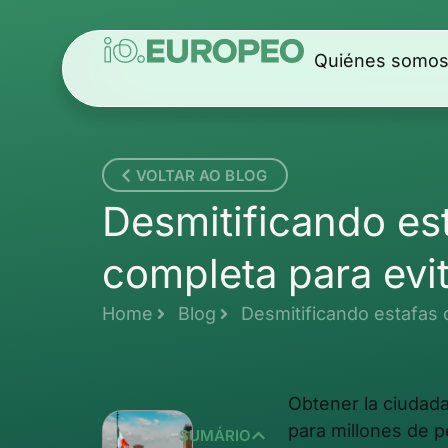
Quiénes somo
VOLTAR AO BLOG
Desmitificando est
completa para evi
Home
Blog
Desmitificando estafas 
Obtener la ciudada
para millones de 
SUMÁRIO