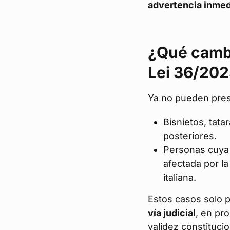
advertencia inmed
¿Qué cambi
Lei 36/20
Ya no pueden prese
Bisnietos, tat
posteriores.
Personas cuya 
afectada por la
italiana.
Estos casos solo p
vía judicial
, en pr
validez constitucio