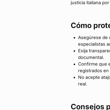
justicia italiana p
Cómo prot
Asegúrese de 
especialistas a
Exija transparen
documental.
Confirme que e
registrados en I
No acepte ataj
real.
Consejos p