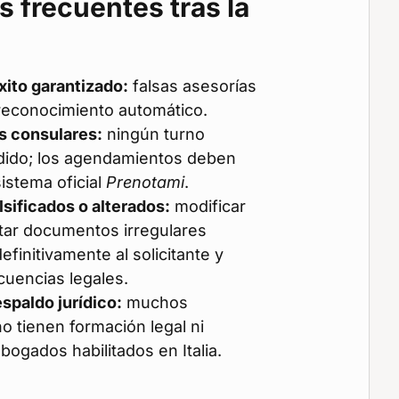
s frecuentes tras la
ito garantizado:
falsas asesorías
reconocimiento automático.
s consulares:
ningún turno
dido; los agendamientos deben
istema oficial
Prenotami
.
lsificados o alterados:
modificar
tar documentos irregulares
efinitivamente al solicitante y
uencias legales.
spaldo jurídico:
muchos
o tienen formación legal ni
ogados habilitados en Italia.