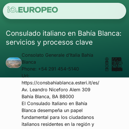
Consulado italiano en Bahía Blanca:
servicios y procesos clave
Consolato Generale d’Italia Bahia
ESCRITO POR
MATHEUS REIS
Blanca
ENERO 8, 2025
2:30 PM
Phone:
+54 291 454-5140
ACTUALIZADO EN NOVIEMBRE 17, 2025
Url:
https://consbahiablanca.esteri.it/es/
Av. Leandro Niceforo Alem 309
Bahía Blanca
,
BA
B8000
El Consulado Italiano en Bahía
Blanca desempeña un papel
fundamental para los ciudadanos
italianos residentes en la región y