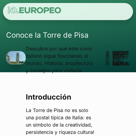
Conoce la Torre de Pisa
Descubre por qué este ícono
ESCRITO POR
MATHEUS REIS
italiano sigue fascinando al
SEPTIEMBRE 12, 2025
2:30 PM
mundo. Historia, arquitectura
ACTUALIZADO EN SEPTIEMBRE 14, 2025
y consejos para visitarla.
Introducción
La Torre de Pisa no es solo
una postal típica de Italia: es
un símbolo de la creatividad,
persistencia y riqueza cultural