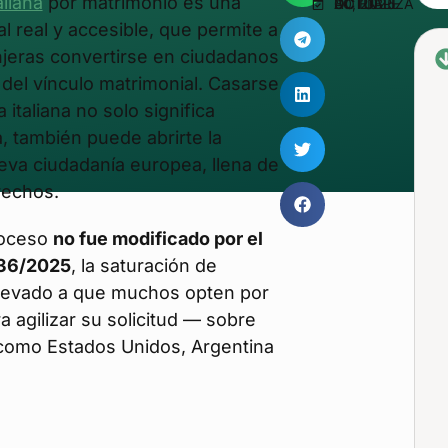
aliana
por matrimonio es una
ACTUALIZADO EN OCTUBRE 30, 2025
l real y accesible, que permite a
jeras convertirse en ciudadanos
ir del vínculo matrimonial. Casarse
italiana no solo significa
a, también puede abrirte la
eva ciudadanía europea, llena de
rechos.
roceso
no fue modificado por el
 36/2025
, la saturación de
llevado a que muchos opten por
a agilizar su solicitud — sobre
como Estados Unidos, Argentina