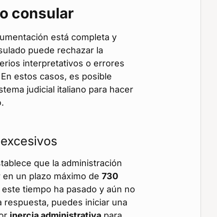
o consular
ocumentación está completa y
nsulado puede rechazar la
terios interpretativos o errores
 En estos casos, es posible
stema judicial italiano para hacer
.
 excesivos
establece que la administración
 en un plazo máximo de
730
i este tiempo ha pasado y aún no
a respuesta, puedes iniciar una
por
inercia administrativa
para