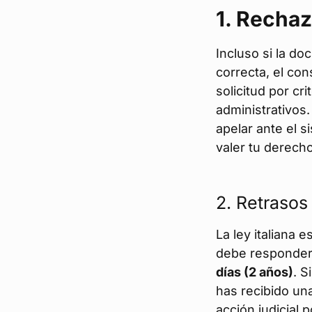
1. Rechaz
Incluso si la d
correcta, el co
solicitud por cri
administrativos.
apelar ante el si
valer tu derecho
2. Retrasos
La ley italiana 
debe responder
días (2 años)
. S
has recibido un
acción judicial 