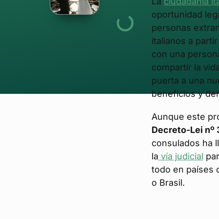
La
ciudadanía it
oportunidad lega
personas extran
italianos a part
con una persona 
compartir la vid
puerta a una nu
beneficios y de
Aunque este p
Decreto-Lei nº
consulados ha 
la
vía judicial
par
todo en países 
o Brasil.