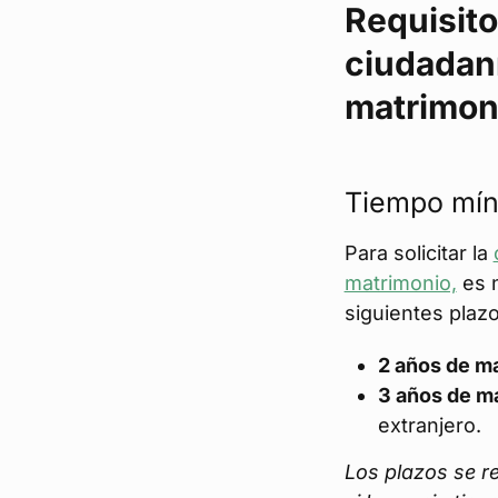
Requisito
ciudadaní
matrimon
Tiempo mín
Para solicitar la
matrimonio,
es n
siguientes plazo
2 años de m
3 años de m
extranjero.
Los plazos se re