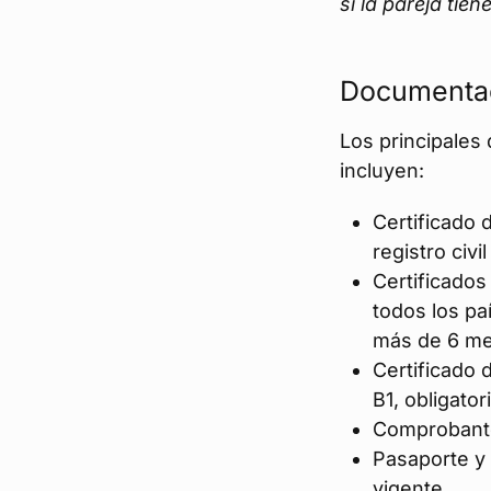
si la pareja tie
Documentac
Los principales
incluyen:
Certificado 
registro civil
Certificado
todos los pa
más de 6 me
Certificado d
B1, obligato
Comprobante
Pasaporte y
vigente.