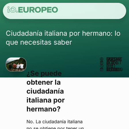
Ciudadanía italiana por hermano: lo
que necesitas saber
ESCRITO POR
MATHEUS REIS
AGOSTO 15, 2024
8:51 PM
ACTUALIZADO EN JUNIO 11, 2026
¿Se puede
obtener la
ciudadanía
italiana por
hermano?
No. La ciudadanía italiana
no se obtiene por tener un